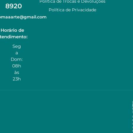
Política de Trocas e Devoluções
8920
Política de Privacidade
zomaaarte@gmail.com
Horário de
tendimento:
Seg
a
Dom:
08h
às
23h