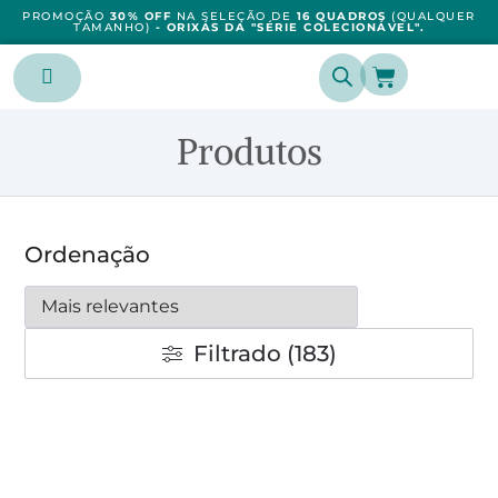
PROMOÇÃO
30% OFF
NA SELEÇÃO DE
16 QUADROS
(QUALQUER
TAMANHO)
- ORIXÁS DA "SÉRIE COLECIONÁVEL".
Produtos
Ordenação
Filtrado (183)