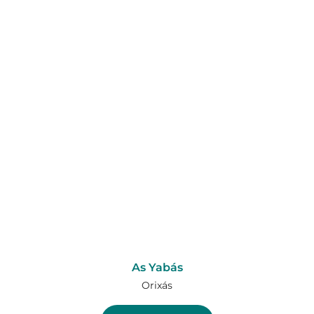
As Yabás
Orixás