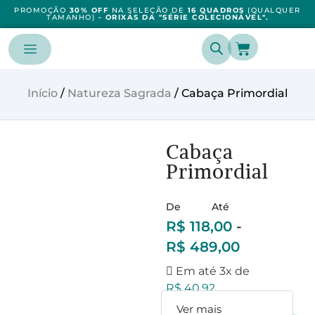
PROMOÇÃO
30% OFF
NA SELEÇÃO DE
16 QUADROS
(QUALQUER
TAMANHO)
- ORIXÁS DA "SÉRIE COLECIONÁVEL".
Início
/
Natureza Sagrada
/ Cabaça Primordial
Cabaça
Primordial
De
Até
R$
118,00
-
R$
489,00
Em até 3x de
R$
40,92
Ver mais