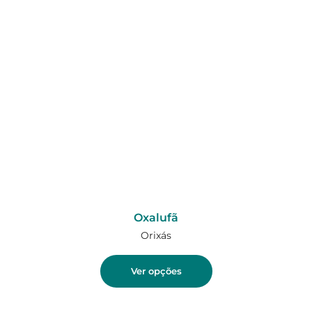
Oxalufã
Orixás
Ver opções