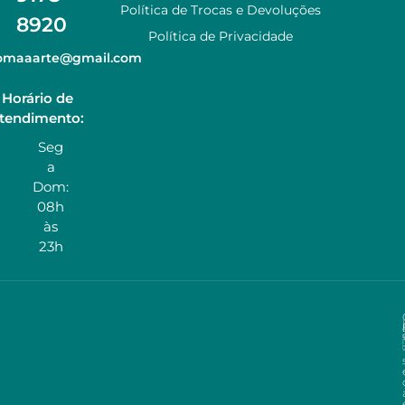
Política de Trocas e Devoluções
8920
Política de Privacidade
zomaaarte@gmail.com
Horário de
tendimento:
Seg
a
Dom:
08h
às
23h