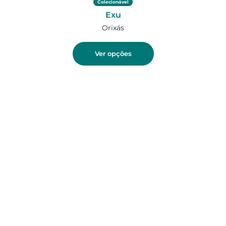
Colecionável
Exu
Orixás
Ver opções