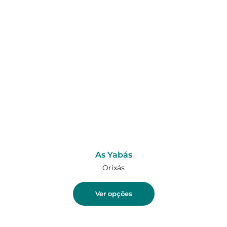
As Yabás
Orixás
Ver opções