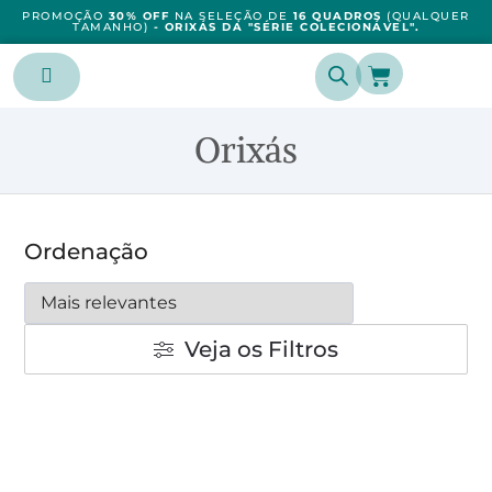
PROMOÇÃO
30% OFF
NA SELEÇÃO DE
16 QUADROS
(QUALQUER
TAMANHO)
- ORIXÁS DA "SÉRIE COLECIONÁVEL".
Orixás
Ordenação
Veja os Filtros