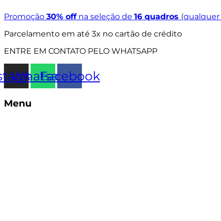
Ir
Promoção
30% off
na seleção de
16 quadros
(qualque
para
o
Parcelamento em até 3x no cartão de crédito
conteúdo
ENTRE EM CONTATO PELO WHATSAPP
stagram
Whatsapp
Facebook
Menu