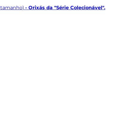
r tamanho)
- Orixás da "Série Colecionável".