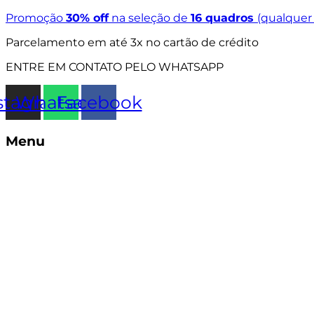
Ir
Promoção
30% off
na seleção de
16 quadros
(qualque
para
Parcelamento em até 3x no cartão de crédito
o
conteúdo
ENTRE EM CONTATO PELO WHATSAPP
stagram
Whatsapp
Facebook
Menu