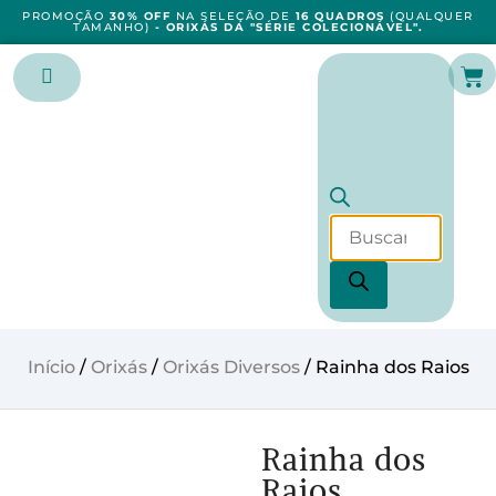
PROMOÇÃO
30% OFF
NA SELEÇÃO DE
16 QUADROS
(QUALQUER
TAMANHO)
- ORIXÁS DA "SÉRIE COLECIONÁVEL".
Início
/
Orixás
/
Orixás Diversos
/ Rainha dos Raios
Rainha dos
Raios