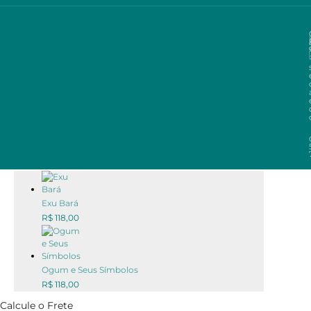
0
Seu carrinho está vazio
Voltar para a loja
Exu Bará
R$
118,00
Ogum e Seus Símbolos
R$
118,00
Calcule o Frete