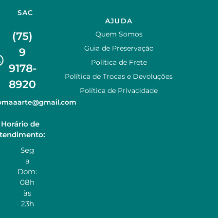
SAC
AJUDA
(75)
Quem Somos
Guia de Preservação
9
Política de Frete
9178-
Política de Trocas e Devoluções
8920
Política de Privacidade
zomaaarte@gmail.com
Horário de
tendimento:
Seg
a
Dom:
08h
às
23h