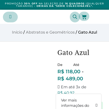
PROMOÇÃO
30% OFF
NA SELEÇÃO DE
16 QUADROS
(QUALQUER
TAMANHO)
- ORIXÁS DA "SÉRIE COLECIONÁVEL".
Início
/
Abstratos e Geométricos
/ Gato Azul
Gato Azul
De
Até
R$
118,00
-
R$
489,00
Em até 3x de
R$
40,92
Ver mais
informações do
A vista
R$
118,00