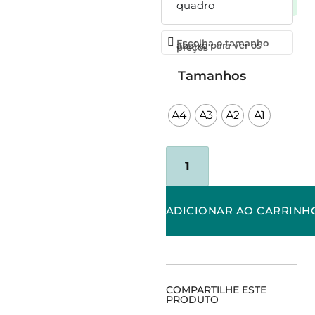
no Pix
quadro
Escolha o tamanho
abaixo para ver os
preços
Tamanhos
A4
A3
A2
A1
ADICIONAR AO CARRINH
COMPARTILHE ESTE
PRODUTO