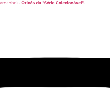
 tamanho)
- Orixás da "Série Colecionável".