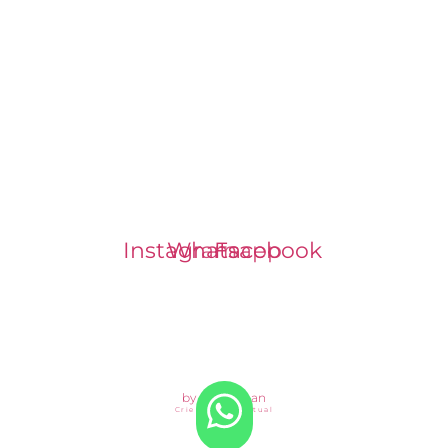
LOJA 100% SEGURA
REDES SOCIAIS
Instagram
Whatsapp
Facebook
Galeria Rizoma - Transforme seu espaço com a energia dos orixás
CNPJ 54.417.521/0001-78
by dev.Nauan
Crie sua loja virtual