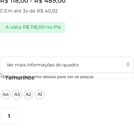
R$
118,00
-
R$
489,00
Em até 3x de
R$
40,92
A vista
R$
118,00
no Pix
Ver mais informações do quadro
Escolha o tamanho abaixo para ver os preços
Tamanhos
A4
A3
A2
A1
Marítimo
I
ADICIONAR AO CARRINHO
quantidade