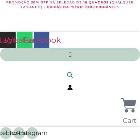
Ir
PROMOÇÃO
30% OFF
NA SELEÇÃO DE
16 QUADROS
(QUALQUER
TAMANHO)
- ORIXÁS DA "SÉRIE COLECIONÁVEL".
para
PARCELAMENTO EM ATÉ 3X NO CARTÃO DE CRÉDITO
o
conteúdo
ENTRE EM CONTATO PELO WHATSAPP
stagram
Whatsapp
Facebook
Cart
cebook
Twitter
Instagram